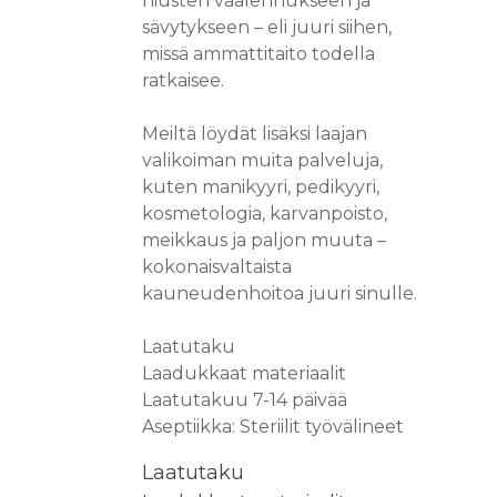
hiusten vaalennukseen ja
sävytykseen – eli juuri siihen,
missä ammattitaito todella
ratkaisee.
Meiltä löydät lisäksi laajan
valikoiman muita palveluja,
kuten manikyyri, pedikyyri,
kosmetologia, karvanpoisto,
meikkaus ja paljon muuta –
kokonaisvaltaista
kauneudenhoitoa juuri sinulle.
Laatutaku
Laadukkaat materiaalit
Laatutakuu 7-14 päivää
Aseptiikka: Steriilit työvälineet
Laatutaku