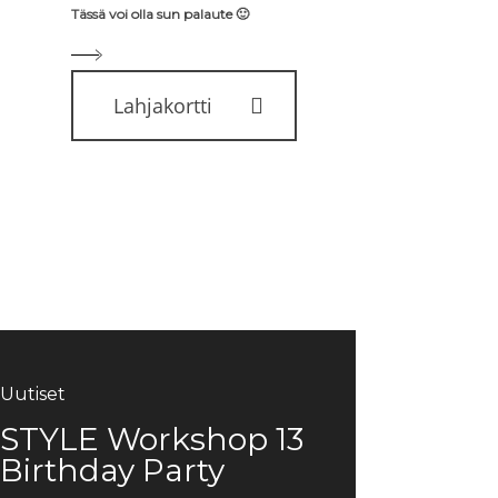
Tässä voi olla sun palaute 🙂
Lahjakortti
Uutiset
STYLE Workshop 13
Slaavilaiset Regular
Kauneushoitola
Uutiset
Uutiset
Birthday Party
Hiustenpidennykset
Kruununhaka