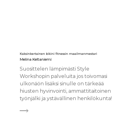
Kaksinkertainen bikini fitnessin maailmanmestari
Melina Keltaniemi
Suosittelen lämpimästi Style
Workshopin palveluita jos toivomasi
ulkonäön lisäksi sinulle on tärkeää
hiusten hyvinvointi, ammattitaitoinen
työnjälki ja ystävällinen henkilökunta!