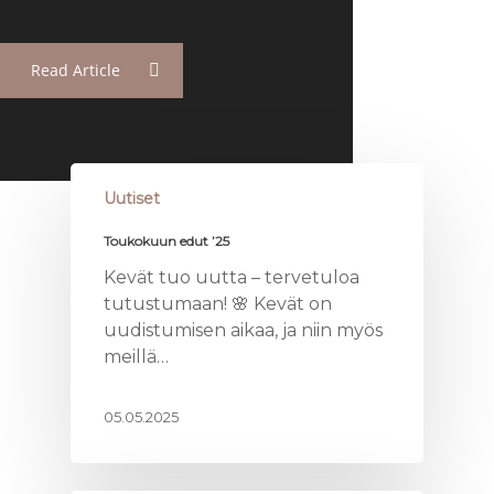
Read Article
Uutiset
Toukokuun edut ’25
Kevät tuo uutta – tervetuloa
tutustumaan! 🌸 Kevät on
uudistumisen aikaa, ja niin myös
meillä…
05.05.2025