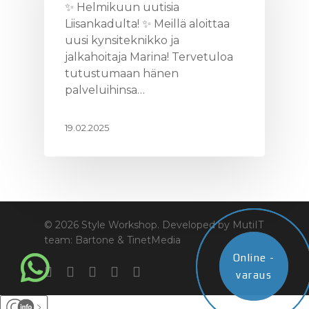
✨ Helmikuun uutisia
Liisankadulta! ✨ Meillä aloittaa
uusi kynsiteknikko ja
jalkahoitaja Marina! Tervetuloa
tutustumaan hänen
palveluihinsa…
19.02.2025
© 2026 Style Workshop. Developed by MutiIT
team: Bartone & TinetMedia
Online -
Online -
varaus
varaus