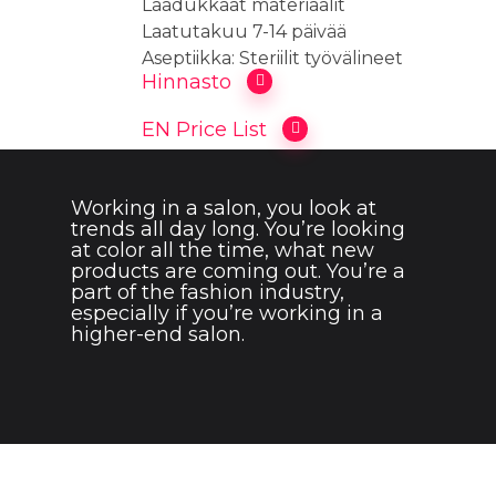
Laadukkaat materiaalit
Laatutakuu 7-14 päivää
Aseptiikka: Steriilit työvälineet
Hinnasto
EN Price List
Working in a salon, you look at
Fash
trends all day long. You’re looking
fade
at color all the time, what new
products are coming out. You’re a
style
part of the fashion industry,
especially if you’re working in a
is
higher-end salon.
eter