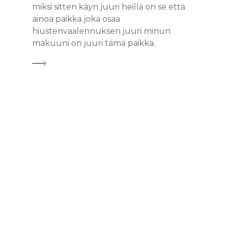
miksi sitten käyn juuri heillä on se että
ainoa paikka joka osaa
hiustenvaalennuksen juuri minun
makuuni on juuri tämä paikka.
PALVELUT
TIIMI
HAIR SPA
KOULUTUS
KERATIINISUORI
HIUSTENPIDENNYK
BRASILIALAINEN
SINETTIPIDENNY
REKRY
KAMPAAMOPALVEL
RIPSIENPIDENNYKS
KERATIINIHOITO
VERKKOKOULUTUS
TEIPPIPIDENNYK
GLOSSING
BEAUTY BAR
VERKKOKAUP
KASHMIR KERATI
RIPSIENPIDENNYKS
MAGO
RAIDAT
GEELIKYNNET
KOSMETOLOGI
EDUT
HAIRCARE
KOULUTUS
MICRO-RING
BALAYAGE
GEELILAKKAUS
KASVOHOITO
HINNASTO
PERFECT REPAIR