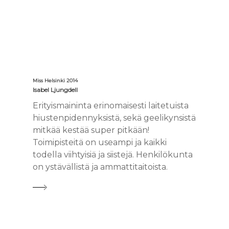
INLEI KOULUTUS
TEHOHOITO
HIUSTENPIDENN
AIRTOUCH
JALKAHOITO
BIOREVITALISAAT
LAHJAKORTTI
KALENTERI
HUOLTO
BOUFFANT & BOO
HG HAIRCUT / HI
RIPSIEN PIDENN
HUULTEN TÄYTT
BLOGI
AFROLETIT
HIONTA
OLAPLEX & NIOP
UV LED
HAPPOKUORINT
KUUMAT SAKSET
RIPSIENPIDENNY
VÄLIMERENKATU 13
HAPPOKUORINT
YHTEYSTIEDOT
HIUSTEN LEIKKA
HAMPAIDEN VALK
YELLOW PEEL
Miss Helsinki 2014
Isabel Ljungdell
HIUSTEN VÄRJÄY
KULMIEN LAMINO
MIESTEN SOKERO
Erityismaininta erinomaisesti laitetuista
KAMPAUKSET
RIPSIEN
KARVANPOISTO 
hiustenpidennyksistä, sekä geelikynsistä
KESTOTAIVUTUS 
mitkää kestää super pitkään!
PARTURI
SOKEROINTI
LIFT
Toimipisteitä on useampi ja kaikki
ULTRAÄÄNIPUHD
todella viihtyisiä ja siistejä. Henkilökunta
KAMPAUS
on ystävällistä ja ammattitaitoista.
VAKUUMIHIERON
MEIKKAUS
RADIOFREKVENSS
KESTOPIGMENTO
ULTRAÄÄNIKAVIT
URHEILUHIERON