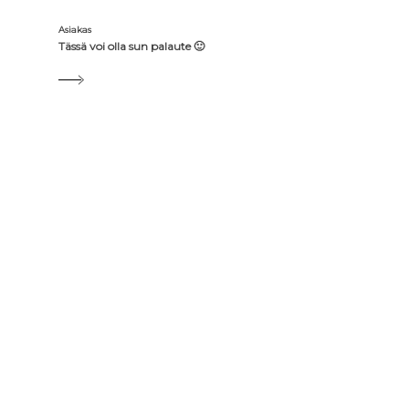
HIERONTA
Asiakas
Tässä voi olla sun palaute 🙂