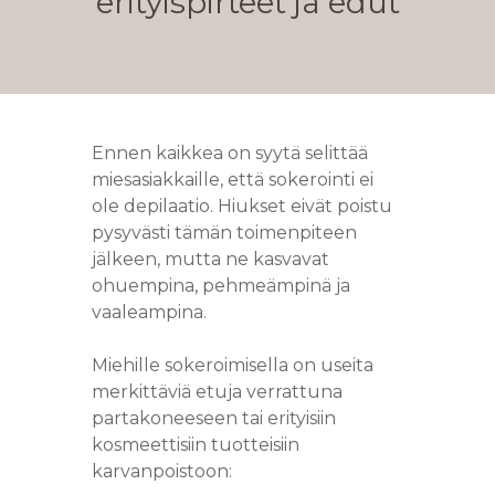
erityispirteet ja edut
Ennen kaikkea on syytä selittää
miesasiakkaille, että sokerointi ei
ole depilaatio. Hiukset eivät poistu
pysyvästi tämän toimenpiteen
jälkeen, mutta ne kasvavat
ohuempina, pehmeämpinä ja
vaaleampina.
Miehille sokeroimisella on useita
merkittäviä etuja verrattuna
partakoneeseen tai erityisiin
kosmeettisiin tuotteisiin
karvanpoistoon: