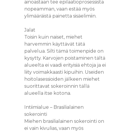
ainoastaan tee epilaatioprosessista
nopeamman, vaan estää myös
ylimääräistä painetta sisäelimiin.
Jalat
Toisin kuin naiset, miehet
harvemmin käyttävät tätä
palvelua. Silti tämä toimenpide on
kysytty. Karvojen poistaminen tältä
alueelta ei vaadi erityisiä ehtoja ja ei
liity voimakkaasti kipuihin. Useiden
hoitolasessioiden jälkeen miehet
suorittavat sokeroinnin tällä
alueella itse kotona.
Intiimialue – Brasilialainen
sokerointi
Miehen brasilialainen sokerointi on
ei vain kivulias, vaan myös