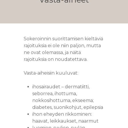
Sokeroinnin suorittamisen kieltäviä
rajoituksia ei ole niin paljon, mutta
ne ovat olemassa, ja näitä
rajoituksia on noudatettava.
Vasta-aiheisiin kuuluvat:
ihosairaudet – dermatiitti,
seborrea, ihottuma,
nokkosihottuma, ekseema;
diabetes, suonikohjut, epilepsia
ihon eheyden rikkominen:
haavat, leikkaukset, naarmut
luomien, syylien, syylän