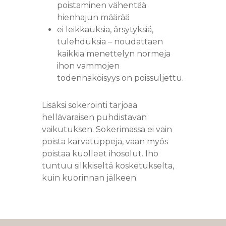
poistaminen vähentää
hienhajun määrää
ei leikkauksia, ärsytyksiä,
tulehduksia – noudattaen
kaikkia menettelyn normeja
ihon vammojen
todennäköisyys on poissuljettu.
Lisäksi sokerointi tarjoaa
hellävaraisen puhdistavan
vaikutuksen. Sokerimassa ei vain
poista karvatuppeja, vaan myös
poistaa kuolleet ihosolut. Iho
tuntuu silkkiseltä kosketukselta,
kuin kuorinnan jälkeen.