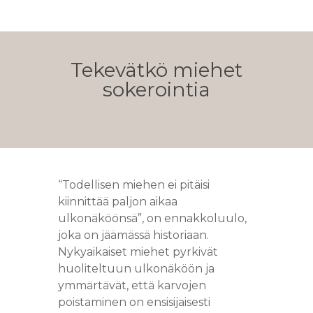
Tekevätkö miehet
sokerointia
“Todellisen miehen ei pitäisi
kiinnittää paljon aikaa
ulkonäköönsä”, on ennakkoluulo,
joka on jäämässä historiaan.
Nykyaikaiset miehet pyrkivät
huoliteltuun ulkonäköön ja
ymmärtävät, että karvojen
poistaminen on ensisijaisesti