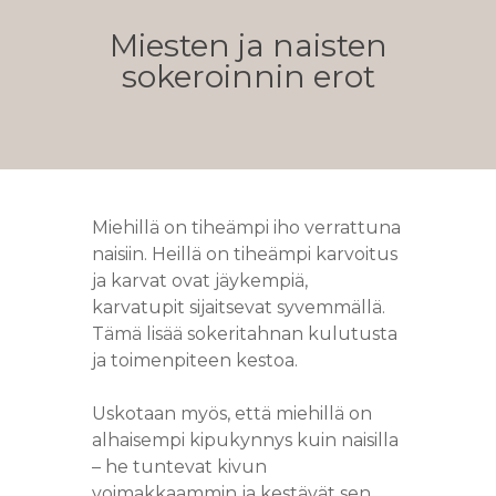
Miesten ja naisten
sokeroinnin erot
Miehillä on tiheämpi iho verrattuna
naisiin. Heillä on tiheämpi karvoitus
ja karvat ovat jäykempiä,
karvatupit sijaitsevat syvemmällä.
Tämä lisää sokeritahnan kulutusta
ja toimenpiteen kestoa.
Uskotaan myös, että miehillä on
alhaisempi kipukynnys kuin naisilla
– he tuntevat kivun
voimakkaammin ja kestävät sen