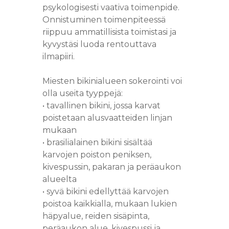
psykologisesti vaativa toimenpide.
Onnistuminen toimenpiteessä
riippuu ammatillisista toimistasi ja
kyvystäsi luoda rentouttava
ilmapiiri.
Miesten bikinialueen sokerointi voi
olla useita tyyppejä:
• tavallinen bikini, jossa karvat
poistetaan alusvaatteiden linjan
mukaan
• brasilialainen bikini sisältää
karvojen poiston peniksen,
kivespussin, pakaran ja peräaukon
alueelta
• syvä bikini edellyttää karvojen
poistoa kaikkialla, mukaan lukien
häpyalue, reiden sisäpinta,
peräaukon alue, kivespussi ja