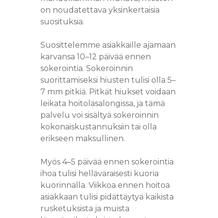
KERATIINIHOITO
VERKKOKOULUTUS
on noudatettava yksinkertaisia
TEIPPIPIDENNYK
GLOSSING
BEAUTY BAR
VERKKOKAUP
suosituksia.
KASHMIR KERATI
RIPSIENPIDENNYKS
MAGO
RAIDAT
GEELIKYNNET
KOSMETOLOGI
EDUT
HAIRCARE
KOULUTUS
Suosittelemme asiakkaille ajamaan
MICRO-RING
BALAYAGE
GEELILAKKAUS
KASVOHOITO
HINNASTO
PERFECT REPAIR
INLEI KOULUTUS
karvansa 10–12 päivää ennen
TEHOHOITO
HIUSTENPIDENN
AIRTOUCH
JALKAHOITO
BIOREVITALISAAT
LAHJAKORTTI
sokerointia. Sokeroinnin
KALENTERI
HUOLTO
suorittamiseksi hiusten tulisi olla 5–
BOUFFANT & BOO
HG HAIRCUT / HI
RIPSIEN PIDENN
HUULTEN TÄYTT
BLOGI
7 mm pitkiä. Pitkät hiukset voidaan
AFROLETIT
HIONTA
OLAPLEX & NIOP
UV LED
HAPPOKUORINT
leikata hoitolasalongissa, ja tämä
KUUMAT SAKSET
RIPSIENPIDENNY
VÄLIMERENKATU 13
palvelu voi sisältyä sokeroinnin
HAPPOKUORINT
kokonaiskustannuksiin tai olla
YHTEYSTIEDOT
HIUSTEN LEIKKA
HAMPAIDEN VALK
YELLOW PEEL
erikseen maksullinen.
HIUSTEN VÄRJÄY
KULMIEN LAMINO
MIESTEN SOKERO
Myös 4–5 päivää ennen sokerointia
KAMPAUKSET
RIPSIEN
KARVANPOISTO 
ihoa tulisi hellävaraisesti kuoria
KESTOTAIVUTUS 
PARTURI
SOKEROINTI
kuorinnalla. Viikkoa ennen hoitoa
LIFT
asiakkaan tulisi pidättäytyä kaikista
ULTRAÄÄNIPUHD
KAMPAUS
rusketuksista ja muista
VAKUUMIHIERON