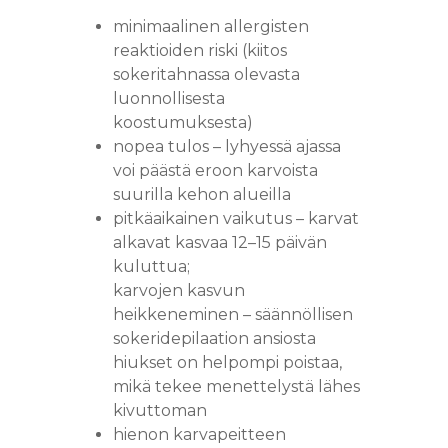
minimaalinen allergisten
reaktioiden riski (kiitos
sokeritahnassa olevasta
luonnollisesta
koostumuksesta)
nopea tulos – lyhyessä ajassa
voi päästä eroon karvoista
suurilla kehon alueilla
pitkäaikainen vaikutus – karvat
alkavat kasvaa 12–15 päivän
kuluttua;
karvojen kasvun
heikkeneminen – säännöllisen
sokeridepilaation ansiosta
hiukset on helpompi poistaa,
mikä tekee menettelystä lähes
kivuttoman
hienon karvapeitteen