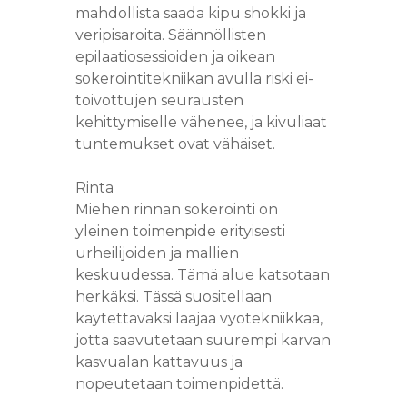
mahdollista saada kipu shokki ja
veripisaroita. Säännöllisten
epilaatiosessioiden ja oikean
sokerointitekniikan avulla riski ei-
toivottujen seurausten
kehittymiselle vähenee, ja kivuliaat
tuntemukset ovat vähäiset.
Rinta
Miehen rinnan sokerointi on
yleinen toimenpide erityisesti
urheilijoiden ja mallien
keskuudessa. Tämä alue katsotaan
herkäksi. Tässä suositellaan
käytettäväksi laajaa vyötekniikkaa,
jotta saavutetaan suurempi karvan
kasvualan kattavuus ja
nopeutetaan toimenpidettä.