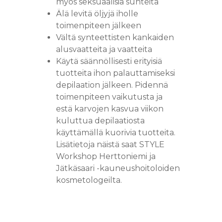
myös seksuaalisia suhteita
Älä levitä öljyjä iholle
toimenpiteen jälkeen
Vältä synteettisten kankaiden
alusvaatteita ja vaatteita
Käytä säännöllisesti erityisiä
tuotteita ihon palauttamiseksi
depilaation jälkeen. Pidennä
toimenpiteen vaikutusta ja
estä karvojen kasvua viikon
kuluttua depilaatiosta
käyttämällä kuorivia tuotteita.
Lisätietoja näistä saat STYLE
Workshop Herttoniemi ja
Jätkäsaari -kauneushoitoloiden
kosmetologeilta.