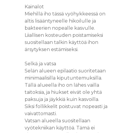
Kainalot
Miehillä iho tässä vyöhykkeessä on
altis lisääntyneelle hikoilulle ja
bakteerien nopealle kasvulle.
Liiallisen kosteuden poistamiseksi
suositellaan talkin käyttöä ihon
ärsytyksen estämiseksi.
Selkä ja vatsa
Selän alueen epilaatio suoritetaan
minimaalisilla kiputuntemuksilla.
Tällä alueella iho on lähes vailla
taitoksia, ja hiukset eivät ole yhtä
paksuja ja jäykkiä kuin kasvoilla.
Siksi follikkelit poistuvat nopeasti ja
vaivattomasti.
Vatsan alueella suositellaan
vyötekniikan käyttöä. Tämä ei