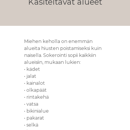
Käsiteltävät alueet
Miehen keholla on enemmän
alueita hiusten poistamiseksi kuin
naisella. Sokerointi sopii kaikkiin
alueisiin, mukaan lukien:
• kädet
• jalat
• kainalot
• olkapäät
• rintakehä
• vatsa
• bikinialue
• pakarat
• selkä