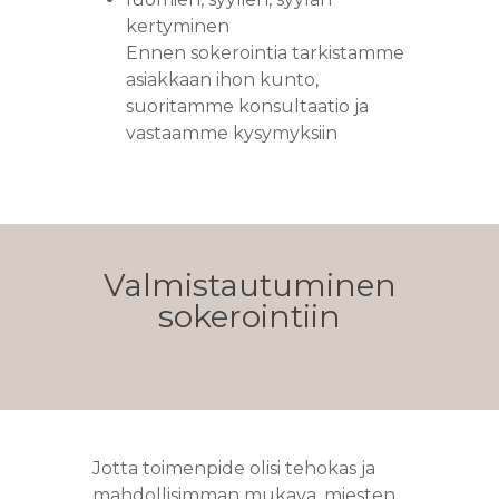
kertyminen
Ennen sokerointia tarkistamme
asiakkaan ihon kunto,
suoritamme konsultaatio ja
vastaamme kysymyksiin
Valmistautuminen
sokerointiin
PALVELUT
TIIMI
HAIR SPA
KOULUTUS
KERATIINISUORI
HIUSTENPIDENNYK
Jotta toimenpide olisi tehokas ja
BRASILIALAINEN
SINETTIPIDENNY
REKRY
KAMPAAMOPALVEL
RIPSIENPIDENNYKS
mahdollisimman mukava, miesten