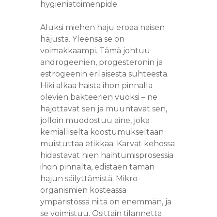
hygieniatoimenpide.
Aluksi miehen haju eroaa naisen
hajusta. Yleensä se on
voimakkaampi. Tämä johtuu
androgeenien, progesteronin ja
estrogeenin erilaisesta suhteesta.
Hiki alkaa haista ihon pinnalla
olevien bakteerien vuoksi – ne
hajottavat sen ja muuntavat sen,
jolloin muodostuu aine, joka
kemialliselta koostumukseltaan
muistuttaa etikkaa. Karvat kehossa
hidastavat hien haihtumisprosessia
ihon pinnalta, edistäen tämän
hajun säilyttämistä. Mikro-
organismien kosteassa
ympäristössä niitä on enemmän, ja
se voimistuu. Osittain tilannetta