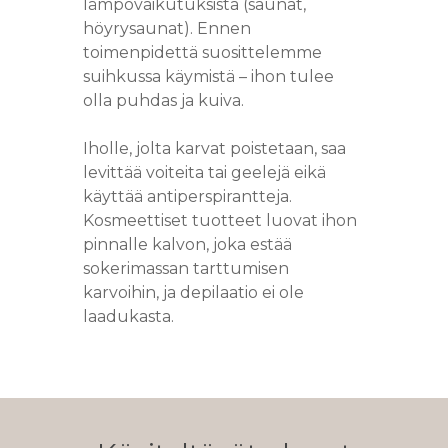
lämpövaikutuksista (saunat,
MEIKKAUS
höyrysaunat). Ennen
RADIOFREKVENSS
KESTOPIGMENTO
toimenpidettä suosittelemme
ULTRAÄÄNIKAVIT
suihkussa käymistä – ihon tulee
olla puhdas ja kuiva.
URHEILUHIERON
HIERONTA
Iholle, jolta karvat poistetaan, saa
levittää voiteita tai geelejä eikä
käyttää antiperspirantteja.
Kosmeettiset tuotteet luovat ihon
pinnalle kalvon, joka estää
sokerimassan tarttumisen
karvoihin, ja depilaatio ei ole
laadukasta.