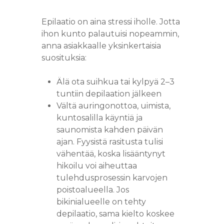
Epilaatio on aina stressi iholle. Jotta
ihon kunto palautuisi nopeammin,
anna asiakkaalle yksinkertaisia
suosituksia:
Älä ota suihkua tai kylpyä 2–3
tuntiin depilaation jälkeen
Vältä auringonottoa, uimista,
kuntosalilla käyntiä ja
saunomista kahden päivän
ajan. Fyysistä rasitusta tulisi
vähentää, koska lisääntynyt
hikoilu voi aiheuttaa
tulehdusprosessin karvojen
poistoalueella. Jos
bikinialueelle on tehty
depilaatio, sama kielto koskee