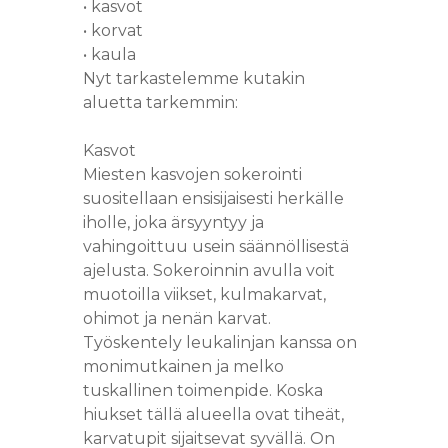
• kasvot
• korvat
• kaula
Nyt tarkastelemme kutakin
aluetta tarkemmin:
Kasvot
Miesten kasvojen sokerointi
suositellaan ensisijaisesti herkälle
iholle, joka ärsyyntyy ja
vahingoittuu usein säännöllisestä
ajelusta. Sokeroinnin avulla voit
muotoilla viikset, kulmakarvat,
ohimot ja nenän karvat.
Työskentely leukalinjan kanssa on
monimutkainen ja melko
tuskallinen toimenpide. Koska
hiukset tällä alueella ovat tiheät,
karvatupit sijaitsevat syvällä. On