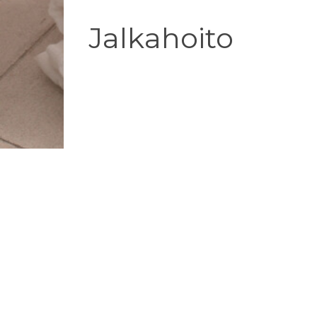
Jalkahoito
ja varpaankynsien lakkaukset
Jalka