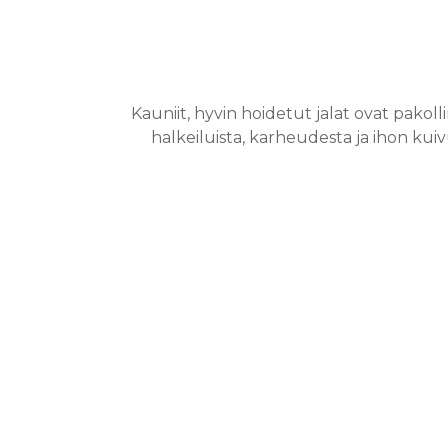
Kauniit, hyvin hoidetut jalat ovat pakol
halkeiluista, karheudesta ja ihon ku