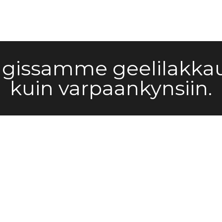
issamme geelilakkau
kuin varpaankynsiin.