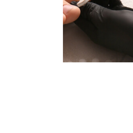
hoito STYLE Worksh