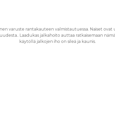
linen varuste rantakauteen valmistautuessa. Naiset ovat 
ivuudesta.. Laadukas jalkahoito auttaa ratkaisemaan näm
käytöllä jalkojen iho on sileä ja kaunis.