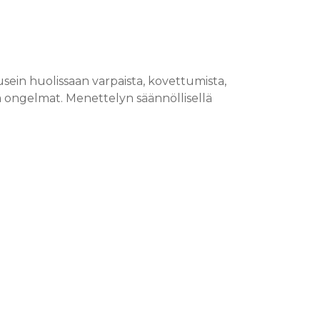
usein huolissaan varpaista, kovettumista,
ä ongelmat. Menettelyn säännöllisellä