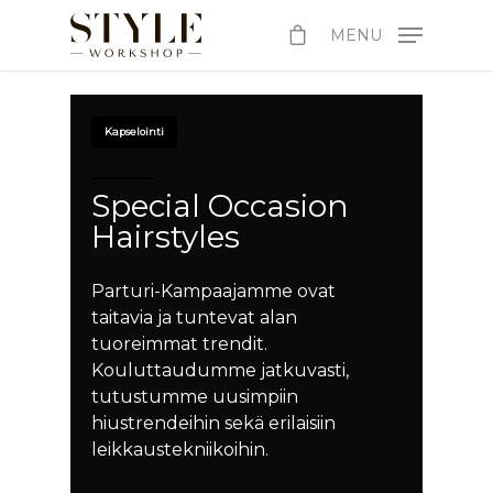
MENU
Kapselointi
Special Occasion
Hairstyles
PALVELUT
Parturi-Kampaajamme ovat
taitavia ja tuntevat alan
TIIMI
HAIR SPA
tuoreimmat trendit.
Kouluttaudumme jatkuvasti,
KOULUTUS
KERATIINISUORI
HIUSTENPIDENNYK
tutustumme uusimpiin
BRASILIALAINEN
SINETTIPIDENNY
REKRY
KAMPAAMOPALVEL
RIPSIENPIDENNYKS
hiustrendeihin sekä erilaisiin
KERATIINIHOITO
VERKKOKOULUTUS
leikkaustekniikoihin.
TEIPPIPIDENNYK
GLOSSING
BEAUTY BAR
VERKKOKAUP
KASHMIR KERATI
RIPSIENPIDENNYKS