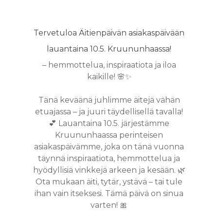
Tervetuloa Äitienpäivän asiakaspäivään
lauantaina 10.5. Kruununhaassa!
– hemmottelua, inspiraatiota ja iloa
kaikille! 🌸✨
Tänä keväänä juhlimme äitejä vähän
etuajassa – ja juuri täydellisellä tavalla!
💕 Lauantaina 10.5. järjestämme
Kruununhaassa perinteisen
asiakaspäivämme, joka on tänä vuonna
täynnä inspiraatiota, hemmottelua ja
hyödyllisiä vinkkejä arkeen ja kesään. 🌿
Ota mukaan äiti, tytär, ystävä – tai tule
ihan vain itseksesi. Tämä päivä on sinua
varten! 🎀