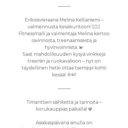
ULTRAÄÄNIKAVIT
⸻
URHEILUHIERON
Erikoisvieraana Melina Keltaniemi –
HIERONTA
valmennusta kesäkuntoon! 🏋️‍♀️🍓
Fitnessmalli ja valmentaja Melina kertoo
ravinnosta, treenaamisesta ja
hyvinvoinnista. 💫
Saat mahdollisuuden kysyä vinkkejä
treeniin ja ruokavalioon – nyt on
täydellinen hetki ottaa tsemppi kohti
kesää! 🌞🍉
⸻
Timanttien säihkettä ja tarinoita –
korukauppias paikalla! 💎
Asiakaspäivänä sinulla on