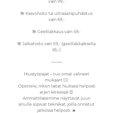
vain 99,-
🌺 Kasvohoito tai ultraäänipuhdistus
vain 69,-
🌺 Geelilakkaus vain 49,-
🌺 Jalkahoito vain 59,- (geelilakkaiksella
65,-)
⸻
PALVELUT
Hiustyöpajat – tuo omat välineet
TIIMI
HAIR SPA
mukaan! 💇‍♀️
KOULUTUS
KERATIINISUORI
HIUSTENPIDENNYK
Opettele, miten laitat hiuksesi helposti
arjen kiireessä! ⏰
BRASILIALAINEN
SINETTIPIDENNY
REKRY
KAMPAAMOPALVEL
RIPSIENPIDENNYKS
Ammattilaisemme näyttävät juuri
KERATIINIHOITO
VERKKOKOULUTUS
TEIPPIPIDENNYK
GLOSSING
BEAUTY BAR
VERKKOKAUP
sinulle sopivat tekniikat, joilla onnistut
KASHMIR KERATI
jatkossa helposti. 🔥
RIPSIENPIDENNYKS
MAGO
RAIDAT
GEELIKYNNET
KOSMETOLOGI