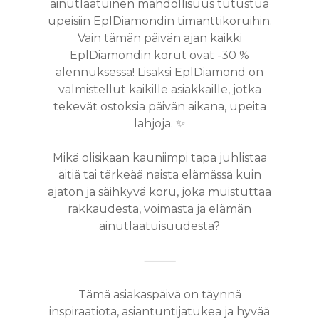
ainutlaatuinen mahdollisuus tutustua
upeisiin EplDiamondin timanttikoruihin.
Vain tämän päivän ajan kaikki
EplDiamondin korut ovat -30 %
alennuksessa! Lisäksi EplDiamond on
valmistellut kaikille asiakkaille, jotka
tekevät ostoksia päivän aikana, upeita
lahjoja. ✨
Mikä olisikaan kauniimpi tapa juhlistaa
äitiä tai tärkeää naista elämässä kuin
ajaton ja säihkyvä koru, joka muistuttaa
rakkaudesta, voimasta ja elämän
ainutlaatuisuudesta?
⸻
Tämä asiakaspäivä on täynnä
inspiraatiota, asiantuntijatukea ja hyvää