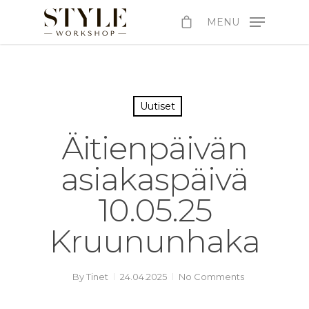
MENU
Uutiset
Äitienpäivän
asiakaspäivä
10.05.25
Kruununhaka
By
Tinet
24.04.2025
No Comments