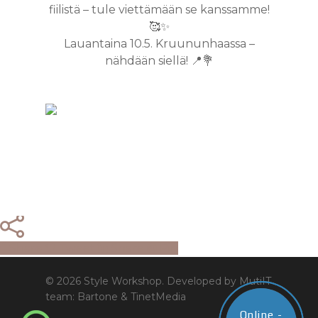
fiilistä – tule viettämään se kanssamme!
🥰✨
Lauantaina 10.5. Kruununhaassa –
nähdään siellä! 📍💐
Share
Tweet
Share
Pin
© 2026 Style Workshop. Developed by MutiIT
team: Bartone & TinetMedia
Online -
Online -