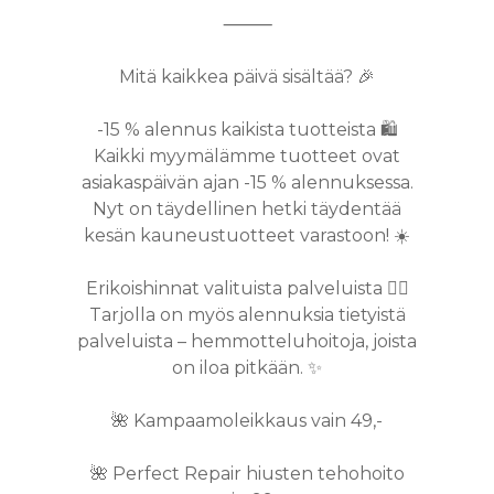
⸻
Mitä kaikkea päivä sisältää? 🎉
-15 % alennus kaikista tuotteista 🛍️
Kaikki myymälämme tuotteet ovat
asiakaspäivän ajan -15 % alennuksessa.
Nyt on täydellinen hetki täydentää
kesän kauneustuotteet varastoon! ☀️
Erikoishinnat valituista palveluista 💆‍♀️
Tarjolla on myös alennuksia tietyistä
palveluista – hemmotteluhoitoja, joista
on iloa pitkään. ✨
🌺 Kampaamoleikkaus vain 49,-
🌺 Perfect Repair hiusten tehohoito