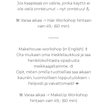
EDUT
HAIRCARE
Jos kaapissasi on väline, jonka käyttö ei
KOULUTUS
MICRO-RING
BALAYAGE
GEELILAKKAUS
KASVOHOITO
ole vielä onnistunut – nyt onnistuu! 💪
HINNASTO
PERFECT REPAIR
INLEI KOULUTUS
TEHOHOITO
HIUSTENPIDENN
AIRTOUCH
JALKAHOITO
BIOREVITALISAAT
LAHJAKORTTI
🌺 Varaa aikasi -> Hair Workshop hintaan
KALENTERI
HUOLTO
BOUFFANT & BOO
HG HAIRCUT / HI
RIPSIEN PIDENN
HUULTEN TÄYTT
vain 49,- (60 min)
BLOGI
AFROLETIT
HIONTA
OLAPLEX & NIOP
UV LED
HAPPOKUORINT
⸻
KUUMAT SAKSET
RIPSIENPIDENNY
VÄLIMERENKATU 13
HAPPOKUORINT
YHTEYSTIEDOT
HIUSTEN LEIKKA
HAMPAIDEN VALK
YELLOW PEEL
Makehouse-workshop (in English) 💄
Ota mukaan oma meikkilaukkusi ja saa
HIUSTEN VÄRJÄY
KULMIEN LAMINO
MIESTEN SOKERO
henkilökohtaista opastusta
KAMPAUKSET
RIPSIEN
KARVANPOISTO 
meikkaajaltamme. 🎨
KESTOTAIVUTUS 
Opit, miten omilla tuotteillasi saa aikaan
PARTURI
SOKEROINTI
LIFT
kauniin, luonnollisen lopputuloksen –
ULTRAÄÄNIPUHD
helposti ja vaivattomasti! 💋
KAMPAUS
VAKUUMIHIERON
MEIKKAUS
🌺 Varaa aikasi -> MakeUp Workshop
RADIOFREKVENSS
hintaan vain 49,- (60 min)
KESTOPIGMENTO