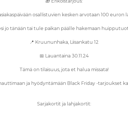
🎁
Erikoistarjous:
asiakaspäivään osallistuvien kesken arvotaan
100 euron la
llesi jo tänään tai tule paikan päälle hakemaan huipputuot
📍
Kruununhaka, Liisankatu 12
📅 Lauantaina 30.11.24
Tämä on tilaisuus, jota et halua missata!
nauttimaan ja hyödyntämään Black Friday -tarjoukset 
Sarjakortit ja lahjakortit: