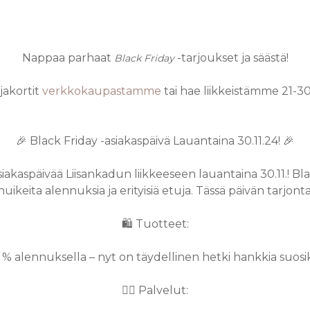
Nappaa parhaat
-tarjoukset ja säästä!
Black Friday
jakortit
verkkokaupastamme
tai hae liikkeistämme 21-30.
🎉 Black Friday -asiakaspäivä Lauantaina 30.11.24! 🎉
siakaspäivää
Liisankadun liikkeeseen
lauantaina 30.11.! B
huikeita alennuksia ja erityisiä etuja. Tässä päivän tarjonta
🛍️
Tuotteet:
 %
alennuksella – nyt on täydellinen hetki hankkia suosikki
💇‍♀️
Palvelut: