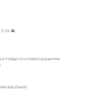
11.24 🛍️
lack Fridayn kunniaksi tarjoamme
:
si edullisesti!