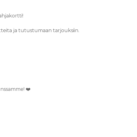
hjakortti!
teita ja tutustumaan tarjouksiin.
kanssamme!
❤️