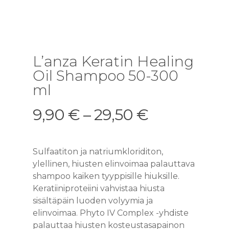
L’anza Keratin Healing
Oil Shampoo 50-300
ml
9,90
€
–
29,50
€
Sulfaatiton ja natriumkloriditon,
ylellinen, hiusten elinvoimaa palauttava
shampoo kaiken tyyppisille hiuksille.
Keratiiniproteiini vahvistaa hiusta
sisältäpäin luoden volyymia ja
elinvoimaa. Phyto IV Complex -yhdiste
palauttaa hiusten kosteustasapainon