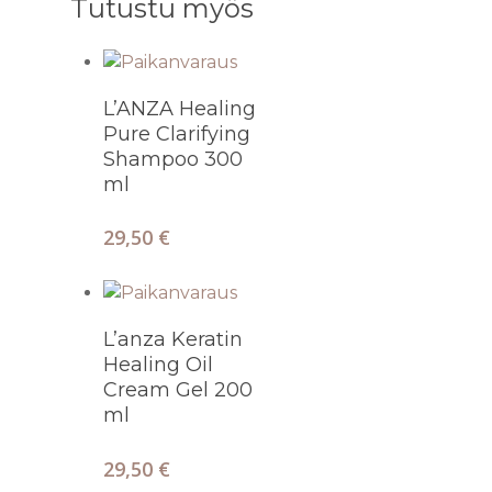
Tutustu myös
ULTRAÄÄNIPUHD
KAMPAUS
VAKUUMIHIERON
MEIKKAUS
Lisää Ostoskoriin
RADIOFREKVENSS
L’ANZA Healing
KESTOPIGMENTO
Pure Clarifying
ULTRAÄÄNIKAVIT
Shampoo 300
URHEILUHIERON
ml
HIERONTA
29,50
€
Lisää Ostoskoriin
L’anza Keratin
Healing Oil
Cream Gel 200
ml
29,50
€