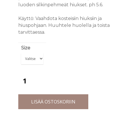
luoden silkinpehmeät hiukset. ph 5.6.
Käyttö: Vaahdota kosteisiin hiuksiin ja
hiuspohjaan. Huuhtele huolella ja toista
tarvittaessa.
Size
LISÄÄ OSTOSKORIIN
PALVELUT
TIIMI
HAIR SPA