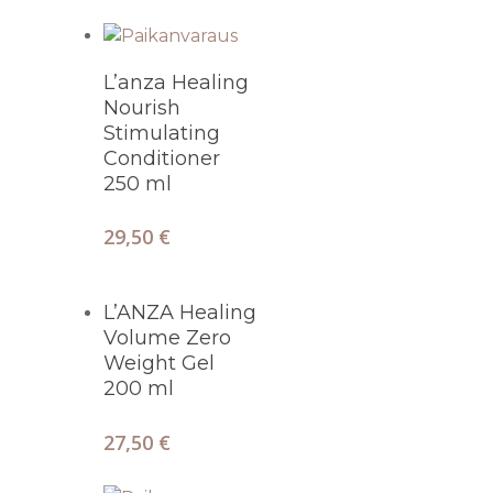
LIFT
ULTRAÄÄNIPUHD
KAMPAUS
Lisää Ostoskoriin
VAKUUMIHIERON
L’anza Healing
MEIKKAUS
Nourish
RADIOFREKVENSS
KESTOPIGMENTO
Stimulating
ULTRAÄÄNIKAVIT
Conditioner
250 ml
URHEILUHIERON
HIERONTA
29,50
€
Lisää Ostoskoriin
L’ANZA Healing
Volume Zero
Weight Gel
200 ml
27,50
€