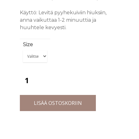
Käyttö: Levitä pyyhekuiviin hiuksiin,
anna vaikuttaa 1-2 minuuttia ja
huuhtele kevyesti.
Size
LISÄÄ OSTOSKORIIN
PALVELUT
TIIMI
HAIR SPA