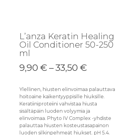
L’anza Keratin Healing
Oil Conditioner 50-250
ml
9,90
€
–
33,50
€
Ylellinen, hiusten elinvoimaa palauttava
hoitoaine kaikentyyppisille hiuksille.
Keratiiniproteiini vahvistaa hiusta
sisältäpäin luoden volyymia ja
elinvoimaa. Phyto IV Complex -yhdiste
palauttaa hiusten kosteustasapainon
luoden silkinpehmeät hiukset. pH 5.4.