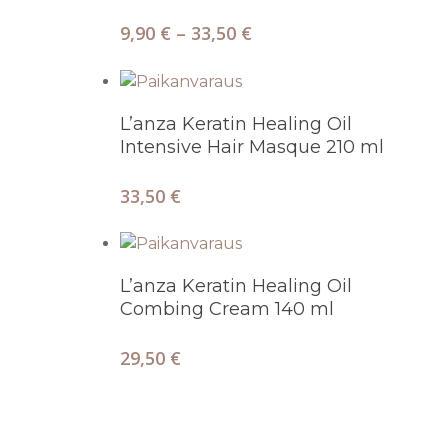
9,90
€
–
33,50
€
Lisää Ostoskoriin
L’anza Keratin Healing Oil
Intensive Hair Masque 210 ml
33,50
€
Lisää Ostoskoriin
L’anza Keratin Healing Oil
Combing Cream 140 ml
29,50
€