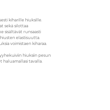
sti kiharille hiuksille.
t sekä silottaa
e sisältävät runsaasti
 hiusten elastisuutta.
iuksia voimistaen kiharaa.
yyhekuiviin hiuksiin pesun
 haluamallasi tavalla.