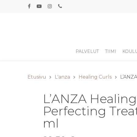
PALVELUT
TIIMI
KOUL
Etusivu
L'anza
Healing Curls
L’ANZA
L’ANZA Healing 
Perfecting Tre
ml