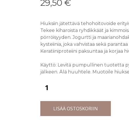
29,50
€
Hiuksiin jätettävä tehohoitovoide erityise
Tekee kiharoista ryhdikkäät ja kimmoisa
pörröisyyden. Jogurtti ja maarianohdak
kysteiinia, joka vahvistaa sekä parantaa
Keratiiniproteiini paksuntaa ja korjaa h
Käyttö: Levitä pumpullinen tuotetta p
jälkeen. Älä huuhtele. Muotoile hiukset
LISÄÄ OSTOSKORIIN