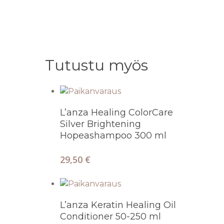
Tutustu myös
Lisää Ostoskoriin
L’anza Healing ColorCare
Silver Brightening
Hopeashampoo 300 ml
29,50
€
Valitse Vaihtoehdoista
L’anza Keratin Healing Oil
Conditioner 50-250 ml