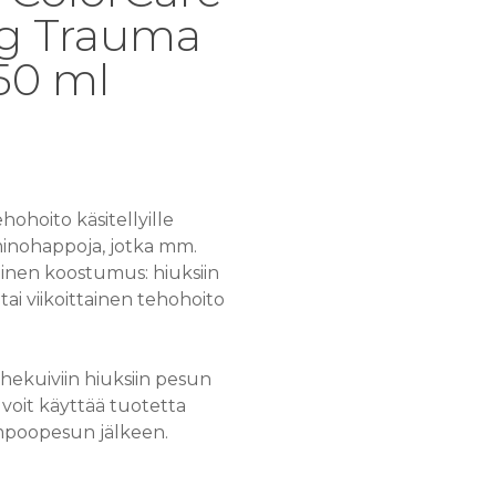
ng Trauma
50 ml
hohoito käsitellyille
aminohappoja, jotka mm.
linen koostumus: hiuksiin
tai viikoittainen tehohoito
yhekuiviin hiuksiin pesun
 voit käyttää tuotetta
mpoopesun jälkeen.