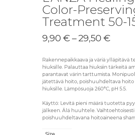
Color-Preservi
Treatment 50-1
9,90
€
–
29,50
€
Rakennepaikkaava ja väriä ylläpitävä te
hiuksille. Palauttaa hiuksiin tärkeitä 
parantavat värin tarttumista. Monipuo
jätettävä hoito, poishuuhdeltava hoito 
hiuksille. Lämpösuoja 260°C, pH 5.5.
Käyttö: Levitä pieni määrä tuotetta py
jälkeen. Älä huuhtele. Vaihtoehtoisesti
poishuuhdeltavana hoitoaineena sha
Size