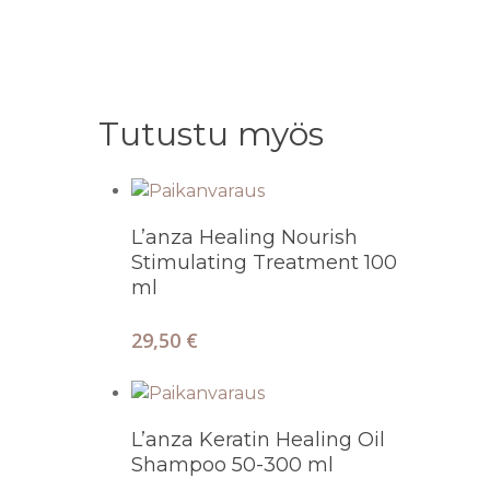
Tutustu myös
Lisää Ostoskoriin
L’anza Healing Nourish
Stimulating Treatment 100
ml
29,50
€
Valitse Vaihtoehdoista
L’anza Keratin Healing Oil
Shampoo 50-300 ml