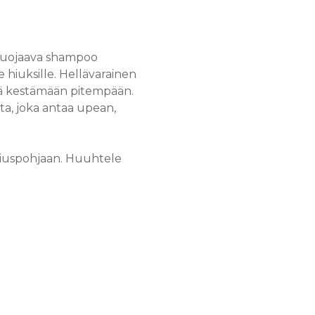
ä suojaava shampoo
e hiuksille. Hellävarainen
iä kestämään pitempään.
ta, joka antaa upean,
 hiuspohjaan. Huuhtele