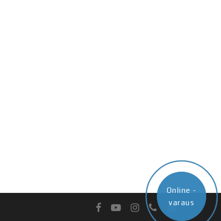
Online -
Online -
varaus
varaus