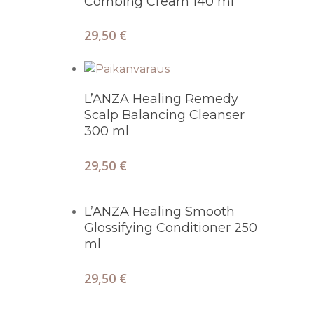
Combing Cream 140 ml
29,50
€
Lisää Ostoskoriin
L’ANZA Healing Remedy
Scalp Balancing Cleanser
300 ml
29,50
€
Lisää Ostoskoriin
L’ANZA Healing Smooth
Glossifying Conditioner 250
ml
29,50
€