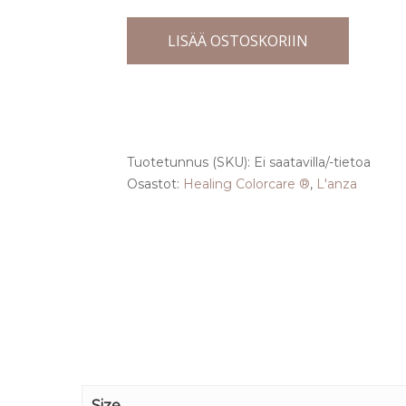
LISÄÄ OSTOSKORIIN
Tuotetunnus (SKU):
Ei saatavilla/-tietoa
Osastot:
Healing Colorcare ®
,
L'anza
Size