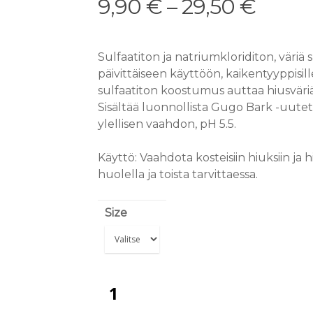
9,90
€
–
29,50
€
Sulfaatiton ja natriumkloriditon, väri
päivittäiseen käyttöön, kaikentyyppisill
sulfaatiton koostumus auttaa hiusvär
Sisältää luonnollista Gugo Bark -uutet
ylellisen vaahdon, pH 5.5.
Käyttö: Vaahdota kosteisiin hiuksiin ja
huolella ja toista tarvittaessa.
Size