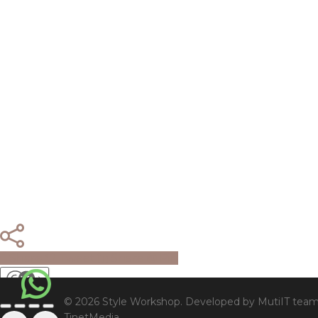
Share
Tweet
Share
Pin
C-info
© 2026 Style Workshop. Developed by MutiIT team
TinetMedia